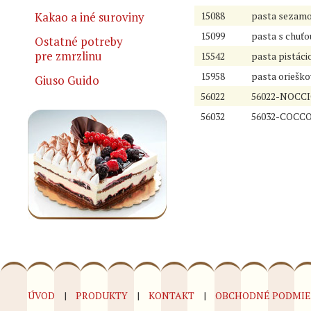
Kakao a iné suroviny
15088
pasta sezam
15099
pasta s chuť
Ostatné potreby
pre zmrzlinu
15542
pasta pistáci
15958
pasta oriešk
Giuso Guido
56022
56022-NOCCI
56032
56032-COCCO
ÚVOD
PRODUKTY
KONTAKT
OBCHODNÉ PODMI