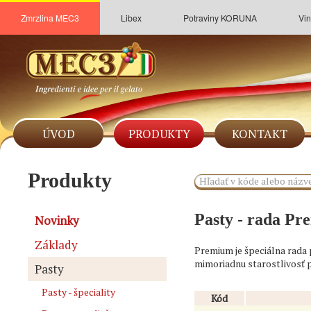
Zmrzlina MEC3
Libex
Potraviny KORUNA
Vin
ÚVOD
PRODUKTY
KONTAKT
Produkty
Pasty - rada P
Novinky
Základy
Premium je špeciálna rada
mimoriadnu starostlivosť p
Pasty
Pasty - špeciality
Kód