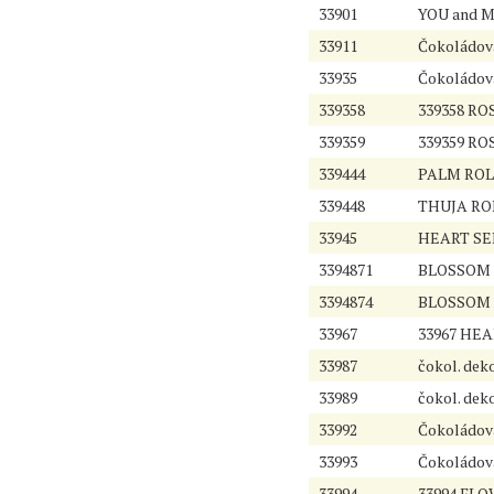
33901
YOU and M
33911
Čokoládová
33935
Čokoládov
339358
339358 RO
339359
339359 R
339444
PALM ROLL
339448
THUJA ROL
33945
HEART SE
3394871
BLOSSOM 
3394874
BLOSSOM 
33967
33967 HEA
33987
čokol. deko
33989
čokol. deko
33992
Čokoládov
33993
Čokoládov
33994
33994 FLO