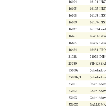
16104
16104-INS
16105
16105-INS
16108
16108-INST
16109
16109-INST
16187
16187-Cook
16461
16461-GR
16465
16465-GR
16484
16484-FRO
21028
21028-DI
25680
PINK PEA
331002
čokoládov
331002/1
čokoládov
33101
Čokoládová
33102
Čokoládov
33103
Čokoládová
331032
BALLS MAR