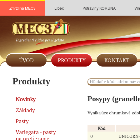
Zmrzlina MEC3
Libex
Potraviny KORUNA
Vin
ÚVOD
PRODUKTY
KONTAKT
Produkty
Posypy (granell
Novinky
Základy
Vynikajúce chrumkavé zdob
Pasty
Kód
Variegata - pasty
0
UNICORN-
na pretieranie