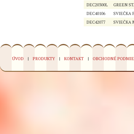
DEC20300L
GREEN ST
DEC40106
SVIEČKA 
DEC42077
SVIEČKA
ÚVOD
PRODUKTY
KONTAKT
OBCHODNÉ PODMI