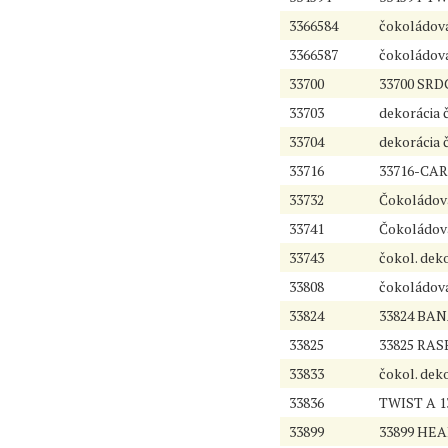
3366584
čokoládová
3366587
čokoládová
33700
33700 SR
33703
dekorácia 
33704
dekorácia 
33716
33716-CAR
33732
Čokoládov
33741
Čokoládov
33743
čokol. dek
33808
čokoládová
33824
33824 BAN
33825
33825 RAS
33833
čokol. deko
33836
TWIST A 1
33899
33899 HEA