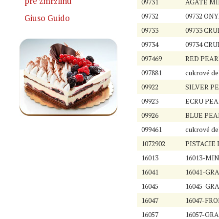
pre zmrzlinu
09731
AGATE MIL
09732
09732 ONY
Giuso Guido
09733
09733 CR
09734
09734 CRU
097469
RED PEARL
097881
cukrové de
09922
SILVER PE
09923
ECRU PEA
09926
BLUE PEAR
099461
cukrové de
1072902
PISTACIE
16013
16013-MIN
16041
16041-GR
16045
16045-GR
16047
16047-FRO
16057
16057-GRA