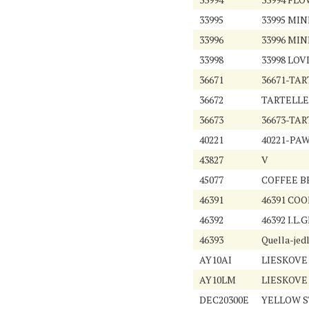
33995
33995 MIN
33996
33996 MIN
33998
33998 LOV
36671
36671-TAR
36672
TARTELLET
36673
36673-TAR
40221
40221-PA
43827
V
45077
COFFEE B
46391
46391 COO
46392
46392 I.L
46393
Quella-jed
AY10AI
LIESKOVE 
AY10LM
LIESKOVE
DEC20300E
YELLOW S