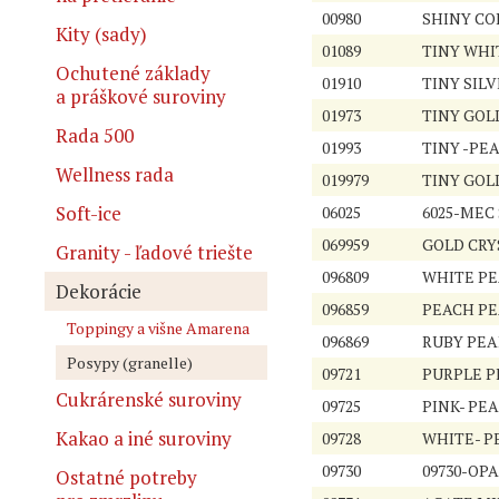
00980
SHINY COL
Kity (sady)
01089
TINY WHI
Ochutené základy
01910
TINY SILV
a práškové suroviny
01973
TINY GOLD
Rada 500
01993
TINY -PEA
Wellness rada
019979
TINY GOL
Soft-ice
06025
6025-MEC
069959
GOLD CRYS
Granity - ľadové triešte
096809
WHITE PE
Dekorácie
096859
PEACH PE
Toppingy a višne Amarena
096869
RUBY PEAR
Posypy (granelle)
09721
PURPLE P
Cukrárenské suroviny
09725
PINK- PEA
Kakao a iné suroviny
09728
WHITE- P
09730
09730-OPA
Ostatné potreby